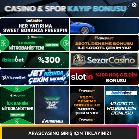
×
ARASCASİNO GİRİŞ İÇİN TIKLAYINIZ!