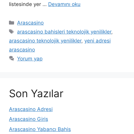
listesinde yer …
Devamını oku
Kategoriler
Arascasino
Etiketler
arascasino bahisleri teknolojik yenilikler
,
arascasino teknolojik yenilikler
,
yeni adresi
arascasino
Yorum yap
Son Yazılar
Arascasino Adresi
Arascasino Giriş
Arascasino Yabancı Bahis