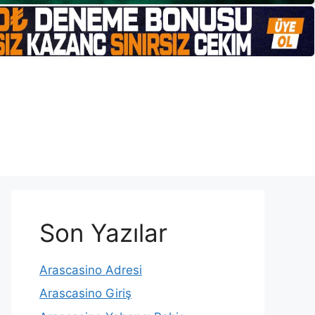
Son Yazılar
Arascasino Adresi
Arascasino Giriş