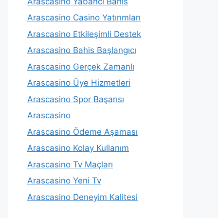
Arascasino Yabancı Bahis
Arascasino Casino Yatırımları
Arascasino Etkileşimli Destek
Arascasino Bahis Başlangıcı
Arascasino Gerçek Zamanlı
Arascasino Üye Hizmetleri
Arascasino Spor Başarısı
Arascasino
Arascasino Ödeme Aşaması
Arascasino Kolay Kullanım
Arascasino Tv Maçları
Arascasino Yeni Tv
Arascasino Deneyim Kalitesi