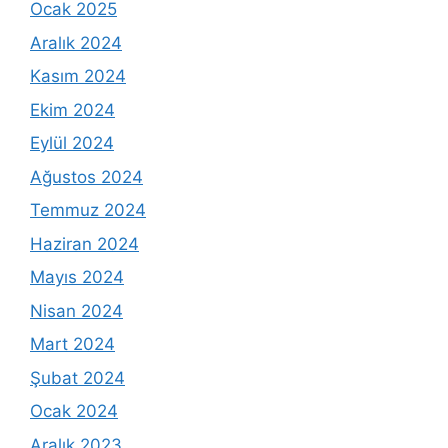
Ocak 2025
Aralık 2024
Kasım 2024
Ekim 2024
Eylül 2024
Ağustos 2024
Temmuz 2024
Haziran 2024
Mayıs 2024
Nisan 2024
Mart 2024
Şubat 2024
Ocak 2024
Aralık 2023