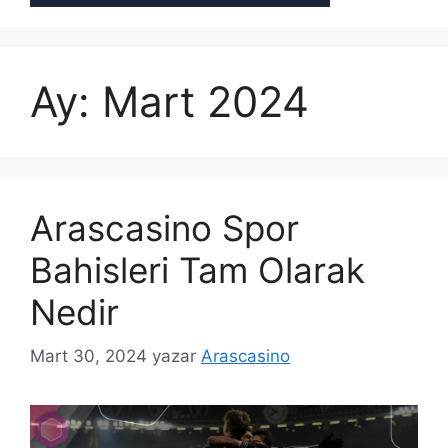
Ay:
Mart 2024
Arascasino Spor
Bahisleri Tam Olarak
Nedir
Mart 30, 2024
yazar
Arascasino