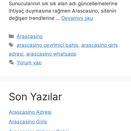
Sunucularının sık sık alan adı güncellemelerine
ihtiyaç duymasına rağmen Arascasino, sitenin
değişen trendlerine …
Devamını oku
Kategoriler
Arascasino
Etiketler
arascasino çevrimiçi bahis
,
arascasino giriş
adresi
,
arascasino whatsapp
Yorum yap
Son Yazılar
Arascasino Adresi
Arascasino Giriş