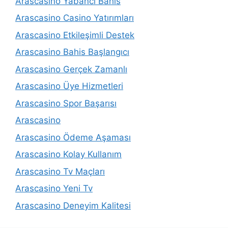
Arascasino Yabancı Bahis
Arascasino Casino Yatırımları
Arascasino Etkileşimli Destek
Arascasino Bahis Başlangıcı
Arascasino Gerçek Zamanlı
Arascasino Üye Hizmetleri
Arascasino Spor Başarısı
Arascasino
Arascasino Ödeme Aşaması
Arascasino Kolay Kullanım
Arascasino Tv Maçları
Arascasino Yeni Tv
Arascasino Deneyim Kalitesi