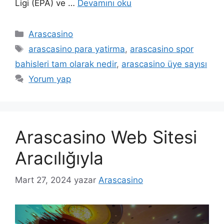
Ligi (EPA) ve …
Devamını oku
Kategoriler
Arascasino
Etiketler
arascasino para yatirma
,
arascasino spor
bahisleri tam olarak nedir
,
arascasino üye sayısı
Yorum yap
Arascasino Web Sitesi
Aracılığıyla
Mart 27, 2024
yazar
Arascasino