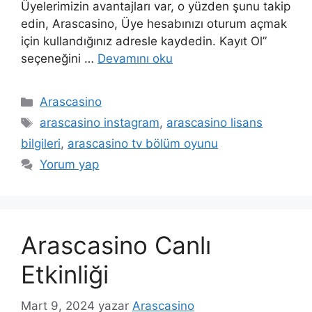
Üyelerimizin avantajları var, o yüzden şunu takip
edin, Arascasino, Üye hesabınızı oturum açmak
için kullandığınız adresle kaydedin. Kayıt Ol”
seçeneğini …
Devamını oku
Kategoriler
Arascasino
Etiketler
arascasino instagram
,
arascasino lisans
bilgileri
,
arascasino tv bölüm oyunu
Yorum yap
Arascasino Canlı
Etkinliği
Mart 9, 2024
yazar
Arascasino