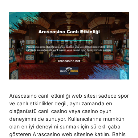
Arascasino canlı etkinliği web sitesi sadece spor
ve canlı etkinlikler değil, aynı zamanda en
olağanüstü canlı casino veya casino oyun
deneyimini de sunuyor. Kullanıcılarına mümkün
olan en iyi deneyimi sunmak için sürekli çaba
gösteren Arascasino web sitesine katılın. Bahis