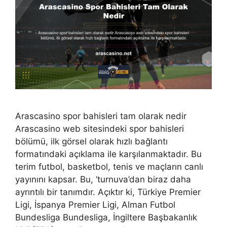
Arascasino spor bahisleri tam olarak nedir
Arascasino web sitesindeki spor bahisleri
bölümü, ilk görsel olarak hızlı bağlantı
formatındaki açıklama ile karşılanmaktadır. Bu
terim futbol, ​​basketbol, ​​tenis ve maçların canlı
yayınını kapsar. Bu, ‘turnuva’dan biraz daha
ayrıntılı bir tanımdır. Açıktır ki, Türkiye Premier
Ligi, İspanya Premier Ligi, Alman Futbol
Bundesliga Bundesliga, İngiltere Başbakanlık