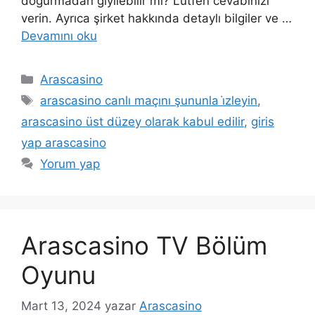
doğurmadan giyilebilir mi? Lütfen cevabınızı
verin. Ayrıca şirket hakkında detaylı bilgiler ve …
Devamını oku
Kategoriler
Arascasino
Etiketler
arascasino canlı maçını şununla i̇zleyin
,
arascasino üst düzey olarak kabul edilir
,
giris
yap arascasino
Yorum yap
Arascasino TV Bölüm
Oyunu
Mart 13, 2024
yazar
Arascasino