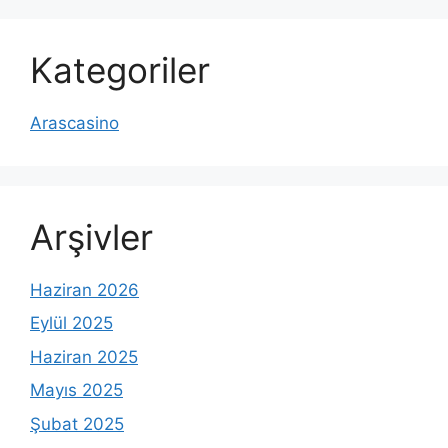
Kategoriler
Arascasino
Arşivler
Haziran 2026
Eylül 2025
Haziran 2025
Mayıs 2025
Şubat 2025