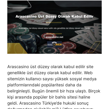
Arascasino üst düzey olarak kabul edilir site
genellikle üst düzey olarak kabul edilir. Web
sitemizin kullanıcı sayısı yüksek sosyal medya
platformlarındaki popülaritesi daha da
belirginleşti. Bugün önemli bir hıza ulaştı. Birçok
kişi arasında popüler bir bahis sitesi haline
geldi. Arascasino Türkiye’de hukuki sonuç