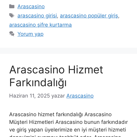
Kategoriler
Arascasino
Etiketler
arascasino girisi
,
arascasino popüler giriş
,
arascasino şifre kurtarma
Yorum yap
Arascasino Hizmet
Farkındalığı
Haziran 11, 2025
yazar
Arascasino
Arascasino hizmet farkındalığı Arascasino
Müşteri Hizmetleri Arascasino bunun farkındadır
ve giriş yapan üyelerimize en iyi müşteri hizmeti