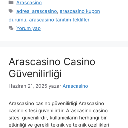
Kategoriler
Arascasino
Etiketler
adresi arascasino
,
arascasino kupon
durumu
,
arascasino tanıtım teklifleri
Yorum yap
Arascasino Casino
Güvenilirliği
Haziran 21, 2025
yazar
Arascasino
Arascasino casino güvenilirliği Arascasino
casino sitesi güvenilirdir. Arascasino casino
sitesi güvenilirdir, kullanıcıların herhangi bir
etkinliği ve gerekli teknik ve teknik özellikleri