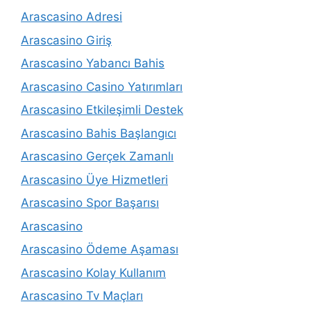
Arascasino Adresi
Arascasino Giriş
Arascasino Yabancı Bahis
Arascasino Casino Yatırımları
Arascasino Etkileşimli Destek
Arascasino Bahis Başlangıcı
Arascasino Gerçek Zamanlı
Arascasino Üye Hizmetleri
Arascasino Spor Başarısı
Arascasino
Arascasino Ödeme Aşaması
Arascasino Kolay Kullanım
Arascasino Tv Maçları