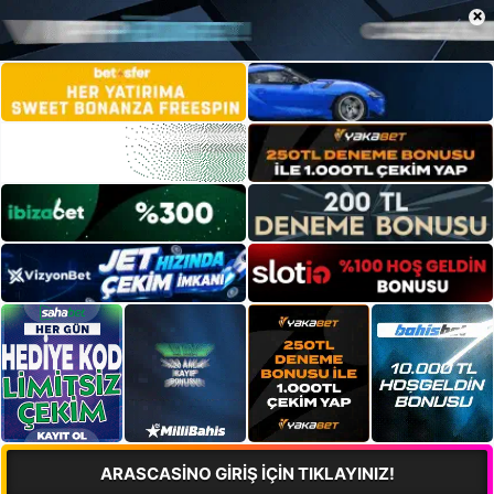
×
ARASCASİNO GİRİŞ İÇİN TIKLAYINIZ!