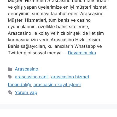
Müşteri Hizmetleri Arascasino bunun farkındadır
ve giriş yapan üyelerimize en iyi müşteri hizmeti
deneyimini sunmayı taahhüt eder. Arascasino
Müşteri Hizmetleri, tüm bahis ve casino
oyuncularının, özellikle bahis sitelerine,
Arascasino ile kolay ve hızlı bir şekilde iletişim
kurmasına izin verir. Arascasino Hızlı İletişim.
Bahis sağlayıcıları, kullanıcıların Whatsapp ve
Twitter gibi sosyal medya …
Devamını oku
Kategoriler
Arascasino
Etiketler
arascasino canli
,
arascasino hizmet
farkındalığı
,
arascasino kayıt i̇şlemi
Yorum yap