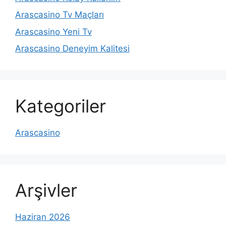
Arascasino Tv Maçları
Arascasino Yeni Tv
Arascasino Deneyim Kalitesi
Kategoriler
Arascasino
Arşivler
Haziran 2026