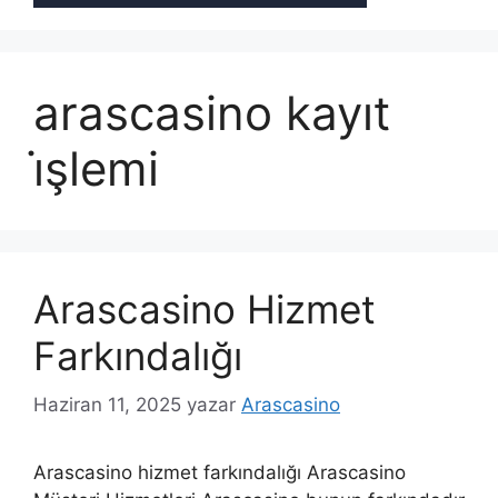
arascasino kayıt
i̇şlemi
Arascasino Hizmet
Farkındalığı
Haziran 11, 2025
yazar
Arascasino
Arascasino hizmet farkındalığı Arascasino