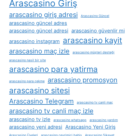
Arascasino Giriş
arascasino giriş adresi
Arascasino Güncel
arascasino güncel adres
arascasino güncel adresi
arascasino güvenlir mi
arascasino kayit
arascasino instagram
arascasino maç izle
arascasino müşteri desteği
arascasino nasil bir site
arascasino para yatirma
arascasino promosyon
arascasino para çekme
arascasino sitesi
Arascasino Telegram
arascasino tv canli maç
arascasino tv canli maç izle
arascasino tv izle
arascasino whatsapp
arascasino yardım
arascasino yeni adresi
Arascasino Yeni Giriş
Arascasino Üyeleri
arascasino çevrimiçi bahis
Arascasino Şikayet