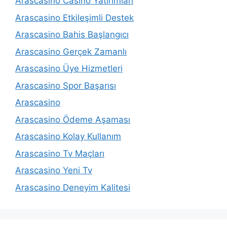
Arascasino Casino Yatırımları
Arascasino Etkileşimli Destek
Arascasino Bahis Başlangıcı
Arascasino Gerçek Zamanlı
Arascasino Üye Hizmetleri
Arascasino Spor Başarısı
Arascasino
Arascasino Ödeme Aşaması
Arascasino Kolay Kullanım
Arascasino Tv Maçları
Arascasino Yeni Tv
Arascasino Deneyim Kalitesi