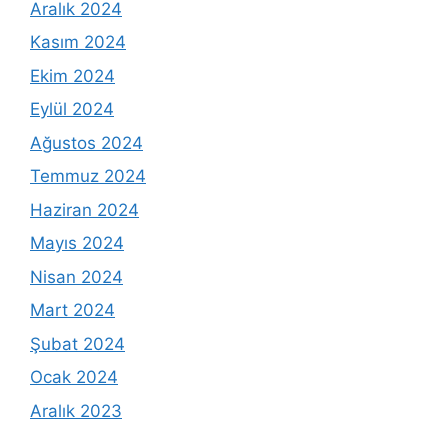
Aralık 2024
Kasım 2024
Ekim 2024
Eylül 2024
Ağustos 2024
Temmuz 2024
Haziran 2024
Mayıs 2024
Nisan 2024
Mart 2024
Şubat 2024
Ocak 2024
Aralık 2023