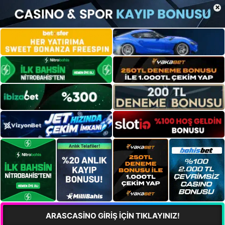
×
ARASCASİNO GİRİŞ İÇİN TIKLAYINIZ!