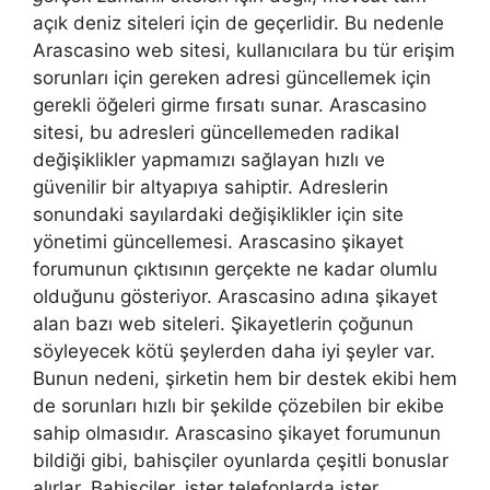
açık deniz siteleri için de geçerlidir. Bu nedenle
Arascasino web sitesi, kullanıcılara bu tür erişim
sorunları için gereken adresi güncellemek için
gerekli öğeleri girme fırsatı sunar. Arascasino
sitesi, bu adresleri güncellemeden radikal
değişiklikler yapmamızı sağlayan hızlı ve
güvenilir bir altyapıya sahiptir. Adreslerin
sonundaki sayılardaki değişiklikler için site
yönetimi güncellemesi. Arascasino şikayet
forumunun çıktısının gerçekte ne kadar olumlu
olduğunu gösteriyor. Arascasino adına şikayet
alan bazı web siteleri. Şikayetlerin çoğunun
söyleyecek kötü şeylerden daha iyi şeyler var.
Bunun nedeni, şirketin hem bir destek ekibi hem
de sorunları hızlı bir şekilde çözebilen bir ekibe
sahip olmasıdır. Arascasino şikayet forumunun
bildiği gibi, bahisçiler oyunlarda çeşitli bonuslar
alırlar. Bahisçiler, ister telefonlarda ister