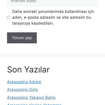
sitesi
Daha sonraki yorumlarımda kullanılması için
adım, e-posta adresim ve site adresim bu
tarayıcıya kaydedilsin.
Son Yazılar
Arascasino Adresi
Arascasino Giriş
Arascasino Yabancı Bahis