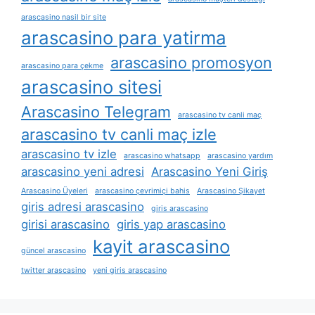
arascasino nasil bir site
arascasino para yatirma
arascasino promosyon
arascasino para çekme
arascasino sitesi
Arascasino Telegram
arascasino tv canli maç
arascasino tv canli maç izle
arascasino tv izle
arascasino whatsapp
arascasino yardım
arascasino yeni adresi
Arascasino Yeni Giriş
Arascasino Üyeleri
arascasino çevrimiçi bahis
Arascasino Şikayet
giris adresi arascasino
giris arascasino
girisi arascasino
giris yap arascasino
kayit arascasino
güncel arascasino
twitter arascasino
yeni giris arascasino