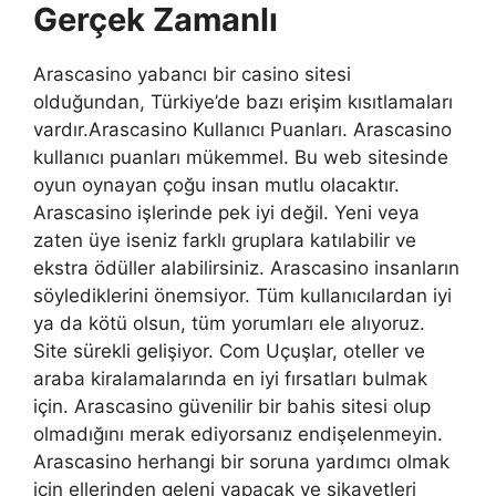
Gerçek Zamanlı
Arascasino yabancı bir casino sitesi
olduğundan, Türkiye’de bazı erişim kısıtlamaları
vardır.Arascasino Kullanıcı Puanları. Arascasino
kullanıcı puanları mükemmel. Bu web sitesinde
oyun oynayan çoğu insan mutlu olacaktır.
Arascasino işlerinde pek iyi değil. Yeni veya
zaten üye iseniz farklı gruplara katılabilir ve
ekstra ödüller alabilirsiniz. Arascasino insanların
söylediklerini önemsiyor. Tüm kullanıcılardan iyi
ya da kötü olsun, tüm yorumları ele alıyoruz.
Site sürekli gelişiyor. Com Uçuşlar, oteller ve
araba kiralamalarında en iyi fırsatları bulmak
için. Arascasino güvenilir bir bahis sitesi olup
olmadığını merak ediyorsanız endişelenmeyin.
Arascasino herhangi bir soruna yardımcı olmak
için ellerinden geleni yapacak ve şikayetleri