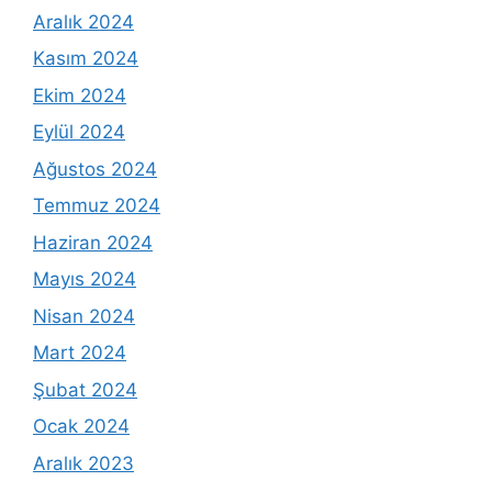
Aralık 2024
Kasım 2024
Ekim 2024
Eylül 2024
Ağustos 2024
Temmuz 2024
Haziran 2024
Mayıs 2024
Nisan 2024
Mart 2024
Şubat 2024
Ocak 2024
Aralık 2023