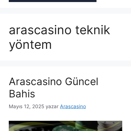
arascasino teknik
yöntem
Arascasino Güncel
Bahis
Mayıs 12, 2025
yazar
Arascasino