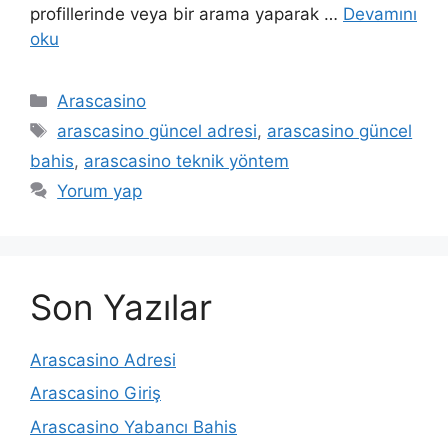
profillerinde veya bir arama yaparak …
Devamını
oku
Kategoriler
Arascasino
Etiketler
arascasino güncel adresi
,
arascasino güncel
bahis
,
arascasino teknik yöntem
Yorum yap
Son Yazılar
Arascasino Adresi
Arascasino Giriş
Arascasino Yabancı Bahis