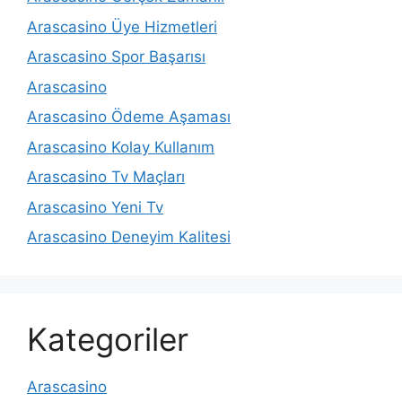
Arascasino Üye Hizmetleri
Arascasino Spor Başarısı
Arascasino
Arascasino Ödeme Aşaması
Arascasino Kolay Kullanım
Arascasino Tv Maçları
Arascasino Yeni Tv
Arascasino Deneyim Kalitesi
Kategoriler
Arascasino