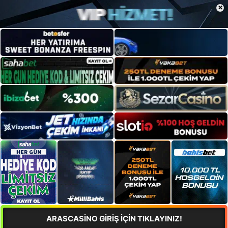
×
ARASCASİNO GİRİŞ İÇİN TIKLAYINIZ!