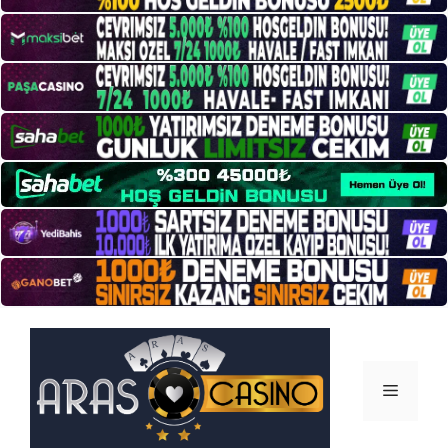
İçeriğe
atla
Menü