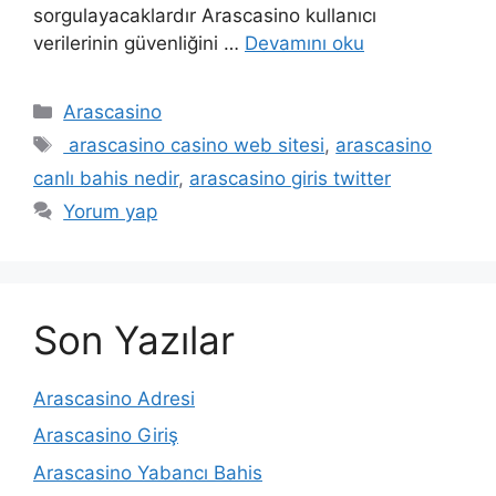
sorgulayacaklardır Arascasino kullanıcı
verilerinin güvenliğini …
Devamını oku
Kategoriler
Arascasino
Etiketler
arascasino casino web sitesi
,
arascasino
canlı bahis nedir
,
arascasino giris twitter
Yorum yap
Son Yazılar
Arascasino Adresi
Arascasino Giriş
Arascasino Yabancı Bahis