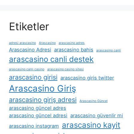
Etiketler
adresi arascasino
Arascasino
arascasino adres
Arascasino Adresi
arascasino bahis
arascasino canli
arascasino canli destek
arascasino canlı casino
arascasino casino sitesi
arascasino girisi
arascasino giris twitter
Arascasino Giriş
arascasino giriş adresi
Arascasino Güncel
arascasino güncel adres
arascasino güncel adresi
arascasino güvenlir mi
arascasino kayit
arascasino instagram