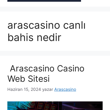
arascasino canlı
bahis nedir
Arascasino Casino
Web Sitesi
Haziran 15, 2024
yazar
Arascasino