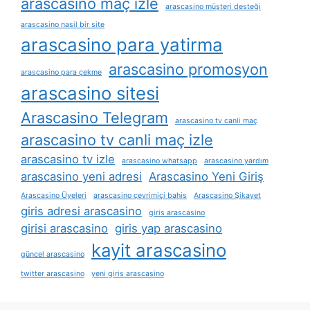
arascasino maç izle
arascasino müşteri desteği
arascasino nasil bir site
arascasino para yatirma
arascasino promosyon
arascasino para çekme
arascasino sitesi
Arascasino Telegram
arascasino tv canli maç
arascasino tv canli maç izle
arascasino tv izle
arascasino whatsapp
arascasino yardım
arascasino yeni adresi
Arascasino Yeni Giriş
Arascasino Üyeleri
arascasino çevrimiçi bahis
Arascasino Şikayet
giris adresi arascasino
giris arascasino
girisi arascasino
giris yap arascasino
kayit arascasino
güncel arascasino
twitter arascasino
yeni giris arascasino