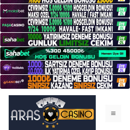
İçeriğe
atla
Menü