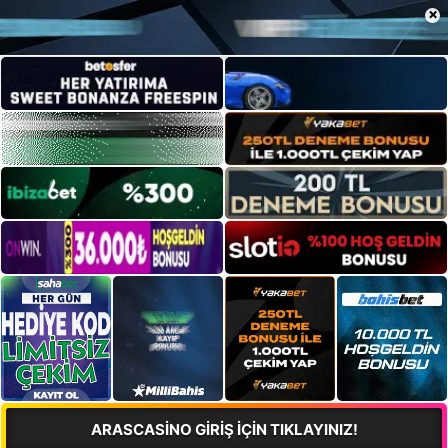
×
ARASCASİNO GİRİŞ İÇİN TIKLAYINIZ!