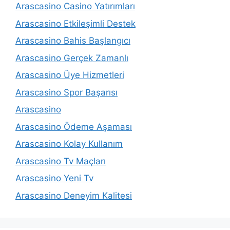
Arascasino Casino Yatırımları
Arascasino Etkileşimli Destek
Arascasino Bahis Başlangıcı
Arascasino Gerçek Zamanlı
Arascasino Üye Hizmetleri
Arascasino Spor Başarısı
Arascasino
Arascasino Ödeme Aşaması
Arascasino Kolay Kullanım
Arascasino Tv Maçları
Arascasino Yeni Tv
Arascasino Deneyim Kalitesi