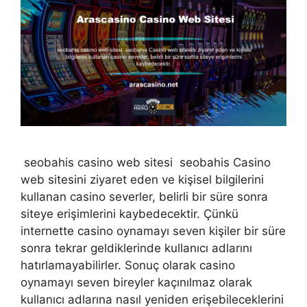
seobahis casino web sitesi seobahis Casino
web sitesini ziyaret eden ve kişisel bilgilerini
kullanan casino severler, belirli bir süre sonra
siteye erişimlerini kaybedecektir. Çünkü
internette casino oynamayı seven kişiler bir süre
sonra tekrar geldiklerinde kullanıcı adlarını
hatırlamayabilirler. Sonuç olarak casino
oynamayı seven bireyler kaçınılmaz olarak
kullanıcı adlarına nasıl yeniden erişebileceklerini