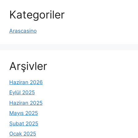
Kategoriler
Arascasino
Arşivler
Haziran 2026
Eylül 2025
Haziran 2025
Mayıs 2025
Şubat 2025
Ocak 2025