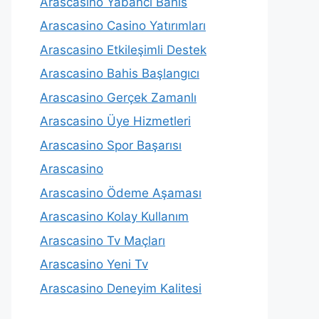
Arascasino Yabancı Bahis
Arascasino Casino Yatırımları
Arascasino Etkileşimli Destek
Arascasino Bahis Başlangıcı
Arascasino Gerçek Zamanlı
Arascasino Üye Hizmetleri
Arascasino Spor Başarısı
Arascasino
Arascasino Ödeme Aşaması
Arascasino Kolay Kullanım
Arascasino Tv Maçları
Arascasino Yeni Tv
Arascasino Deneyim Kalitesi