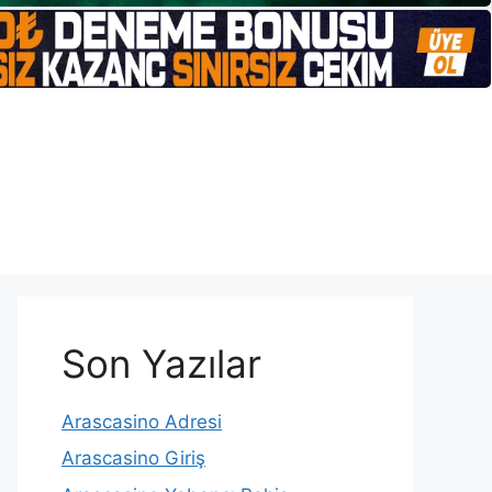
Son Yazılar
Arascasino Adresi
Arascasino Giriş