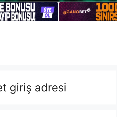
 giriş adresi