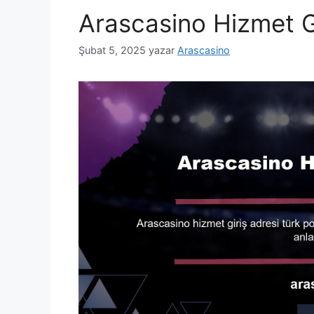
Arascasino Hizmet G
Şubat 5, 2025
yazar
Arascasino