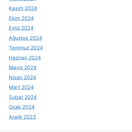
Kasım 2024
Ekim 2024
Eylül 2024
Ağustos 2024
Temmuz 2024
Haziran 2024
Mayıs 2024
Nisan 2024
Mart 2024
Şubat 2024
Ocak 2024
Aralık 2023