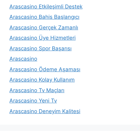
Arascasino Etkileşimli Destek
Arascasino Bahis Başlangıcı
Arascasino Gerçek Zamanlı
Arascasino Üye Hizmetleri
Arascasino Spor Başarısı
Arascasino
Arascasino Ödeme Aşaması
Arascasino Kolay Kullanım
Arascasino Tv Maçları
Arascasino Yeni Tv
Arascasino Deneyim Kalitesi