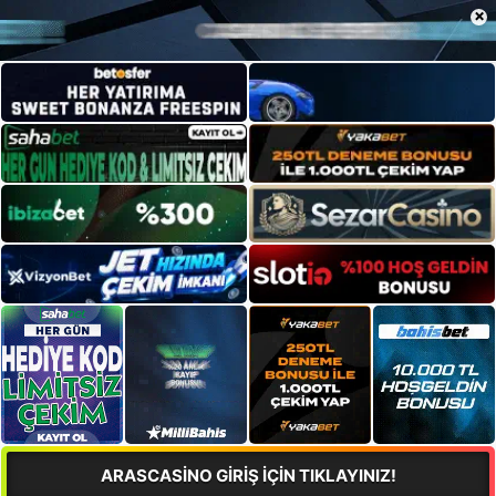
×
ARASCASİNO GİRİŞ İÇİN TIKLAYINIZ!