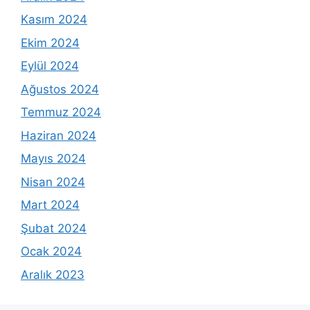
Kasım 2024
Ekim 2024
Eylül 2024
Ağustos 2024
Temmuz 2024
Haziran 2024
Mayıs 2024
Nisan 2024
Mart 2024
Şubat 2024
Ocak 2024
Aralık 2023