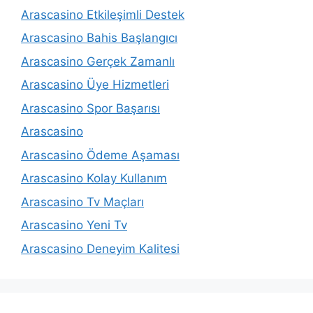
Arascasino Etkileşimli Destek
Arascasino Bahis Başlangıcı
Arascasino Gerçek Zamanlı
Arascasino Üye Hizmetleri
Arascasino Spor Başarısı
Arascasino
Arascasino Ödeme Aşaması
Arascasino Kolay Kullanım
Arascasino Tv Maçları
Arascasino Yeni Tv
Arascasino Deneyim Kalitesi