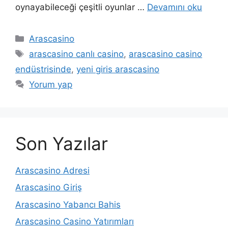
oynayabileceği çeşitli oyunlar …
Devamını oku
Kategoriler
Arascasino
Etiketler
arascasino canlı casino
,
arascasino casino
endüstrisinde
,
yeni giris arascasino
Yorum yap
Son Yazılar
Arascasino Adresi
Arascasino Giriş
Arascasino Yabancı Bahis
Arascasino Casino Yatırımları