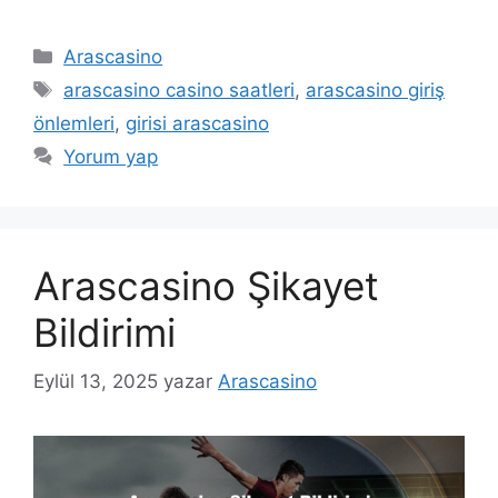
Kategoriler
Arascasino
Etiketler
arascasino casino saatleri
,
arascasino giriş
önlemleri
,
girisi arascasino
Yorum yap
Arascasino Şikayet
Bildirimi
Eylül 13, 2025
yazar
Arascasino