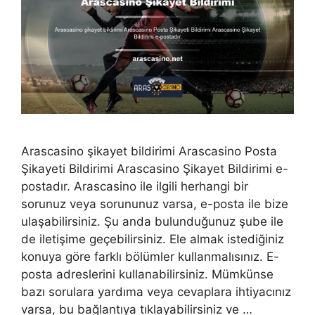
Arascasino şikayet bildirimi Arascasino Posta
Şikayeti Bildirimi Arascasino Şikayet Bildirimi e-
postadır. Arascasino ile ilgili herhangi bir
sorunuz veya sorununuz varsa, e-posta ile bize
ulaşabilirsiniz. Şu anda bulunduğunuz şube ile
de iletişime geçebilirsiniz. Ele almak istediğiniz
konuya göre farklı bölümler kullanmalısınız. E-
posta adreslerini kullanabilirsiniz. Mümkünse
bazı sorulara yardıma veya cevaplara ihtiyacınız
varsa, bu bağlantıya tıklayabilirsiniz ve …