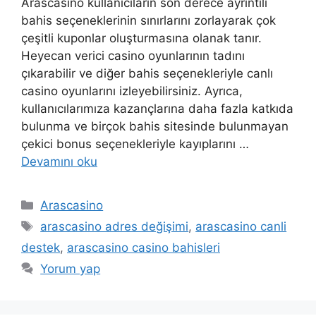
Arascasino kullanıcıların son derece ayrıntılı
bahis seçeneklerinin sınırlarını zorlayarak çok
çeşitli kuponlar oluşturmasına olanak tanır.
Heyecan verici casino oyunlarının tadını
çıkarabilir ve diğer bahis seçenekleriyle canlı
casino oyunlarını izleyebilirsiniz. Ayrıca,
kullanıcılarımıza kazançlarına daha fazla katkıda
bulunma ve birçok bahis sitesinde bulunmayan
çekici bonus seçenekleriyle kayıplarını …
Devamını oku
Kategoriler
Arascasino
Etiketler
arascasino adres değişimi
,
arascasino canli
destek
,
arascasino casino bahisleri
Yorum yap