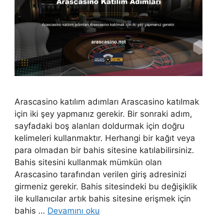
Arascasino katılım adımları Arascasino katılmak
için iki şey yapmanız gerekir. Bir sonraki adım,
sayfadaki boş alanları doldurmak için doğru
kelimeleri kullanmaktır. Herhangi bir kağıt veya
para olmadan bir bahis sitesine katılabilirsiniz.
Bahis sitesini kullanmak mümkün olan
Arascasino tarafından verilen giriş adresinizi
girmeniz gerekir. Bahis sitesindeki bu değişiklik
ile kullanıcılar artık bahis sitesine erişmek için
bahis …
Devamını oku