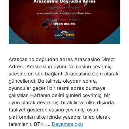
Arascasino doğrudan adres Arascasino Direct
Adresi. Arascasino oyunu ve casino çevrimiçi
sitesine en son bağlantı Arascasino.Com olarak
güncellendi. Bu talihsiz olaydan sonra,
oyuncular geçerli bir resmi adres bulmaya
çalıştılar. Haftanın belirli günleri çevrimiçi bir
oyun olarak devre dışı bırakılır ve ülke dışında
faaliyet gösteren casino çevrimiçi oyun
platformları ülke içinde yasadışı talep olarak
tanımlanır. BTK, …
Devamını oku