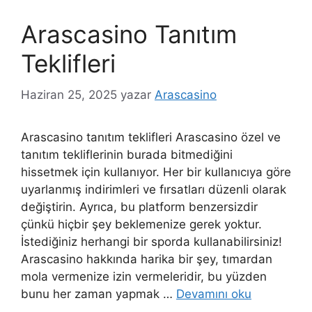
Arascasino Tanıtım
Teklifleri
Haziran 25, 2025
yazar
Arascasino
Arascasino tanıtım teklifleri Arascasino özel ve
tanıtım tekliflerinin burada bitmediğini
hissetmek için kullanıyor. Her bir kullanıcıya göre
uyarlanmış indirimleri ve fırsatları düzenli olarak
değiştirin. Ayrıca, bu platform benzersizdir
çünkü hiçbir şey beklemenize gerek yoktur.
İstediğiniz herhangi bir sporda kullanabilirsiniz!
Arascasino hakkında harika bir şey, tımardan
mola vermenize izin vermeleridir, bu yüzden
bunu her zaman yapmak …
Devamını oku