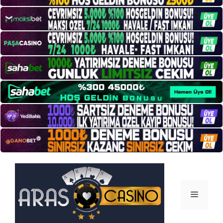
İçeriğe
atla
Menü